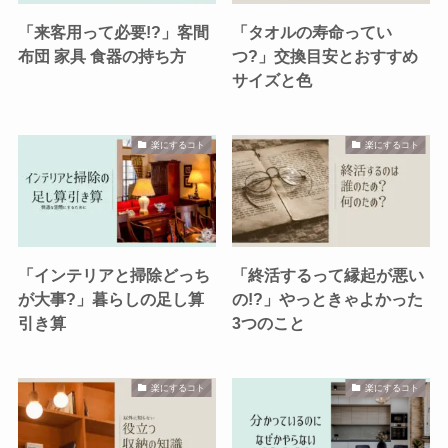
「来客用って必要!?」客間
「タオルの寿命ってい
布団 家具 食器の持ち方
つ?」交換目安とおすすめ
サイズと色
楽にするコト
楽にするコト
「インテリアと掃除どっち
「終活するって縁起が悪い
が大事?」暮らしの足し算
の!?」やっときゃよかった
引き算
3つのこと
楽にするコト
楽にするコト