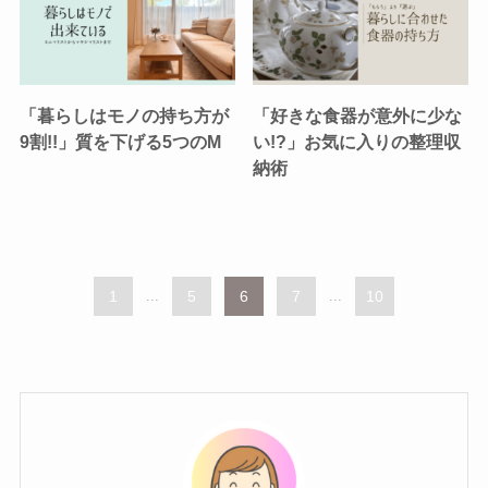
「暮らしはモノの持ち方が
「好きな食器が意外に少な
9割!!」質を下げる5つのM
い!?」お気に入りの整理収
納術
1
...
5
6
7
...
10