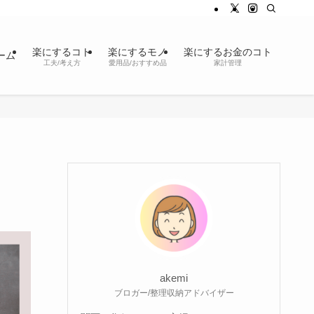
楽にするコト
楽にするモノ
楽にするお金のコト
ーム
工夫/考え方
愛用品/おすすめ品
家計管理
akemi
ブロガー/整理収納アドバイザー