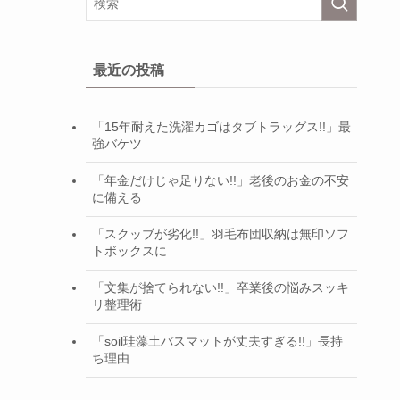
最近の投稿
「15年耐えた洗濯カゴはタブトラッグス!!」最
強バケツ
「年金だけじゃ足りない!!」老後のお金の不安
に備える
「スクッブが劣化!!」羽毛布団収納は無印ソフ
トボックスに
「文集が捨てられない!!」卒業後の悩みスッキ
リ整理術
「soil珪藻土バスマットが丈夫すぎる!!」長持
ち理由