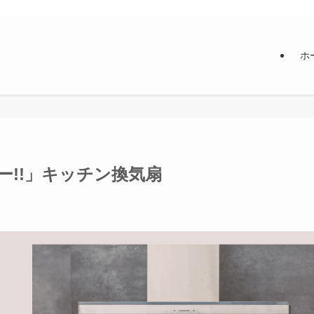
ホ
!!」キッチン換気扇