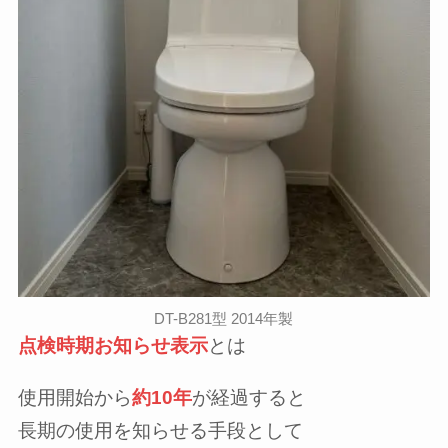
DT-B281型 2014年製
点検時期お知らせ表示
とは
使用開始から
約10年
が経過すると
長期の使用を知らせる手段として