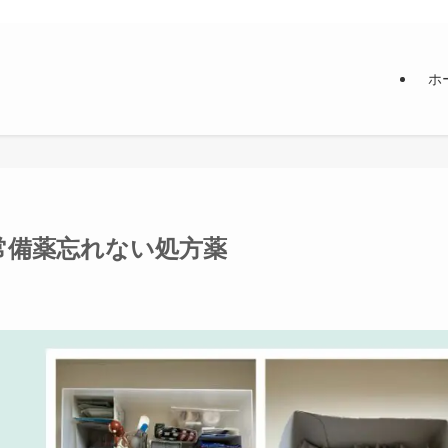
ホ
常備薬忘れない処方薬