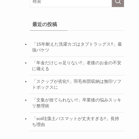
最近の投稿
「15年耐えた洗濯カゴはタブトラッグス!!」最
強バケツ
「年金だけじゃ足りない!!」老後のお金の不安
に備える
「スクッブが劣化!!」羽毛布団収納は無印ソフ
トボックスに
「文集が捨てられない!!」卒業後の悩みスッキ
リ整理術
「soil珪藻土バスマットが丈夫すぎる!!」長持
ち理由