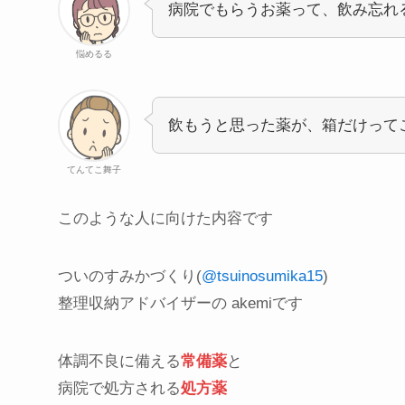
病院でもらうお薬って、飲み忘れ
悩めるる
飲もうと思った薬が、箱だけって
てんてこ舞子
このような人に向けた内容です
ついのすみかづくり(
@tsuinosumika15
)
整理収納アドバイザーの akemiです
体調不良に備える
常備薬
と
病院で処方される
処方薬